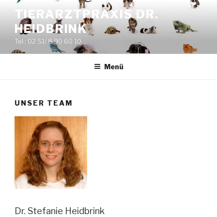
Zum
TIERARZTPRAXIS DR.
Inhalt
HEIDBRINK
springen
Tel.: 02 51/ 8 90 60 10
Menü
UNSER TEAM
Dr. Stefanie Heidbrink