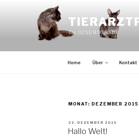
Zum
Inhalt
TIERARZTP
springen
Tel.: 02 51/ 8 90 60 10
Home
Über
Kontakt
MONAT:
DEZEMBER 2015
VERÖFFENTLICHT
22. DEZEMBER 2015
AM
Hallo Welt!