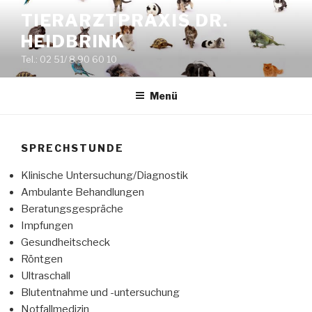
Zum
TIERARZTPRAXIS DR.
Inhalt
HEIDBRINK
springen
Tel.: 02 51/ 8 90 60 10
Menü
SPRECHSTUNDE
Klinische Untersuchung/Diagnostik
Ambulante Behandlungen
Beratungsgespräche
Impfungen
Gesundheitscheck
Röntgen
Ultraschall
Blutentnahme und -untersuchung
Notfallmedizin